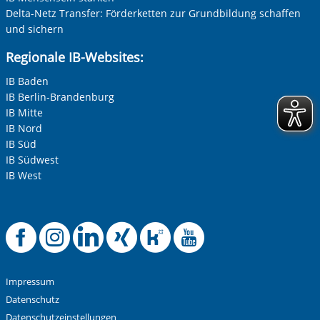
Delta-Netz Transfer: Förderketten zur Grundbildung schaffen
und sichern
Ihre Telefonnummer
Regionale IB-Websites:
IB Baden
IB Berlin-Brandenburg
Betreff ihrer Anfrage
IB Mitte
IB Nord
IB Süd
Ihre Nachricht
*
IB Südwest
IB West
Offizielle Facebook
Offizielle Instag
Offizielle Link
Offizielle X
Offizielle
Offizie
Impressum
Anti-Roboter-Verifizierung
Hier klicken
Datenschutz
Friendly
Captcha ⇗
Datenschutzeinstellungen