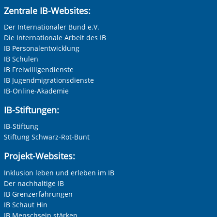
zwischen Weihnachten und
und heilpädagogische Maßnahmen. Außerdem beraten
Anrede
*
Zentrale IB-Websites:
Neujahr)
sie die Eltern bei Erziehungsfragen.
Keine Angabe
Der Internationaler Bund e.V.
Die Kita ist Montag bis Freitag, jeweils von 6.00 bis 18.00
Die Internationale Arbeit des IB
Frau
Uhr geöffent - keine Sommerschließzeit.
IB Personalentwicklung
Herr
IB Schulen
IB Freiwilligendienste
Neutrale Anrede
IB Jugendmigrationsdienste
Unternehmen
IB-Online-Akademie
IB-Stiftungen:
IB-Stiftung
Nachname, Vorname
*
Stiftung Schwarz-Rot-Bunt
Projekt-Websites:
Adresse (PLZ, Ort, Strasse)
Inklusion leben und erleben im IB
Der nachhaltige IB
IB Grenzerfahrungen
IB Schaut Hin
Ihre E-Mail-Adresse
*
IB Menschsein stärken