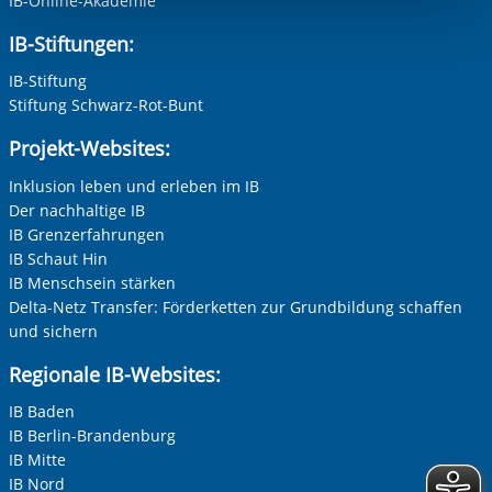
finden
werden. Alle Informationen zum Schutz Ihrer Daten finden
w
IB-Online-Akademie
berechtigter Interessen und daher unabhängig von einer
ung
Sie in unserer Datenschutzerklärung. Ihre Einwilligung
S
Einwilligung.
IB-Stiftungen:
erzeit
können Sie in unseren Datenschutzeinstellungen jederzeit
k
Adresse (PLZ, Ort, Strasse)
widerrufen:
Datenschutz
IB-Stiftung
Stiftung Schwarz-Rot-Bunt
Projekt-Websites:
Ihre E-Mail-Adresse
*
Inklusion leben und erleben im IB
Der nachhaltige IB
er
Zur Aktivierung der Videos Marketing-Cookies hier
zulassen
IB Grenzerfahrungen
Ihre Telefonnummer
IB Schaut Hin
IB Menschsein stärken
Delta-Netz Transfer: Förderketten zur Grundbildung schaffen
und sichern
Betreff ihrer Anfrage
Regionale IB-Websites:
Vorherige Folie anzeigen
N
IB Baden
Ihre Nachricht
*
IB Berlin-Brandenburg
IB Mitte
IB Nord