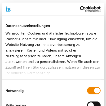
Datenschutzeinstellungen
Wir möchten Cookies und ähnliche Technologien sowie
Partner-Dienste mit Ihrer Einwilligung einsetzen, um die
Website-Nutzung zur Inhaltsverbesserung zu
analysieren, Karten und Videos mit solchen
Hortgruppen
Nutzungsanalysen zu laden, unsere Anzeigen
auszuwerten und zu personalisieren. Wenn Sie auch den
Zugriff auf Ihren Standort zulassen, nutzen wir diesen zur
Hortgruppen
Hort für Vorklässler
individuellen Kartenanzeige.
Downloads
Soweit es für diese Zwecke erforderlich ist, erhalten
Einwilligungsauswahl
VORMERKUNG_Hort.pdf
unsere Partner Daten wie Ihre IP-Adresse und
Notwendig
Spiele_aus_aller_Welt.pdf
verarbeiten diese zusammen mit Daten von anderen
Flyer_IB_Kinderwelt_Oberursel_2024.pdf
Galerie
Websites. Die Partner erkennen mitunter auch, wenn Sie
Präferenzen