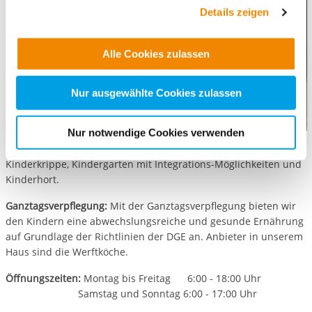
Datenschutzhinweisen
und in unserer
Cookie-
Details zeigen
Übersicht
. Wenn Sie möchten, dass alle Website-
Funktionen für diese Zwecke aktiviert sind, müssen Sie
Alle Cookies zulassen
alle Cookie-Kategorien auswählen. Sie können mittels
nachfolgender Buttons über Ihre Einwilligung für diese
Zwecke entscheiden und Ihre erteilte Einwilligung stets
Nur ausgewählte Cookies zulassen
für die Zukunft widerrufen. Bitte beachten Sie: Ihre
etwaige Einwilligung erstreckt sich nicht auf notwendige
Nur notwendige Cookies verwenden
Cookies, die erforderlich zur Bereitstellung der von Ihnen
Struktur:
253 Kinder betreuen wir in den Bereichen
aufgerufenen und somit gewünschten Website-
Kinderkrippe, Kindergarten mit Integrations-Möglichkeiten und
Funktionen sind. Diese Cookies setzen wir aufgrund
Kinderhort.
berechtigter Interessen und daher unabhängig von einer
Ganztagsverpflegung:
Mit der Ganztagsverpflegung bieten wir
Einwilligung.
den Kindern eine abwechslungsreiche und gesunde Ernährung
auf Grundlage der Richtlinien der DGE an. Anbieter in unserem
Haus sind die Werftköche.
Öffnungszeiten:
Montag bis Freitag 6:00 - 18:00 Uhr
Samstag und Sonntag 6:00 - 17:00 Uhr