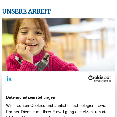
UNSERE ARBEIT
Wir verfolgen vorwiegend das Konzept der Projektarbeit. Unsere
Projekte entstehen auf der konzentrierten Beobachtung
Ihres
Kindes und richten sich nach dessen Interessen.
Datenschutzeinstellungen
Krippen-, Kindergarten- und Hortplätze bieten wir in mehreren
altershomogenen sowie altersgemischten Gruppen an. In einer
Wir möchten Cookies und ähnliche Technologien sowie
Kindergartengruppe arbeiten wir integrativ.
Partner-Dienste mit Ihrer Einwilligung einsetzen, um die