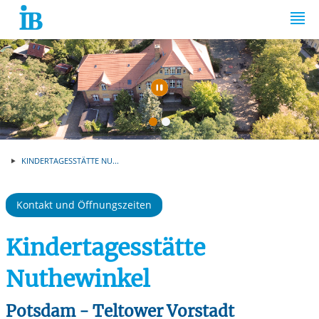
Springe zum Inhalt
Automatische Wiede
KINDERTAGESSTÄTTE NU...
Kontakt und Öffnungszeiten
Kindertagesstätte
Nuthewinkel
Potsdam - Teltower Vorstadt