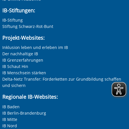
IB-Stiftungen:
IB-Stiftung
Nachname, Vorname
*
Stiftung Schwarz-Rot-Bunt
Projekt-Websites:
Adresse (PLZ, Ort, Strasse)
Inklusion leben und erleben im IB
Der nachhaltige IB
IB Grenzerfahrungen
IB Schaut Hin
Ihre E-Mail-Adresse
*
IB Menschsein stärken
Delta-Netz Transfer: Förderketten zur Grundbildung schaffen
und sichern
Ihre Telefonnummer
Regionale IB-Websites:
IB Baden
IB Berlin-Brandenburg
Betreff ihrer Anfrage
IB Mitte
IB Nord