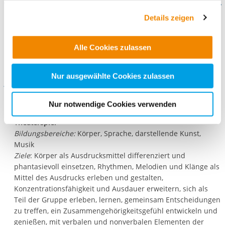
Weitere Details finden Sie in unseren
Woche (Wochenplan)
sowie den
Anmeldebogen
für
Datenschutzhinweisen
und in unserer
Cookie-
die
Winterferien 2023.
Details zeigen
Übersicht
. Wenn Sie möchten, dass alle Website-
Funktionen für diese Zwecke aktiviert sind, müssen Sie
Alle Cookies zulassen
alle Cookie-Kategorien auswählen. Sie können mittels
nachfolgender Buttons über Ihre Einwilligung für diese
Zwecke entscheiden und Ihre erteilte Einwilligung stets
Nur ausgewählte Cookies zulassen
Angebote:
für die Zukunft widerrufen. Bitte beachten Sie: Ihre
etwaige Einwilligung erstreckt sich nicht auf notwendige
Tanzen
Nur notwendige Cookies verwenden
Musizieren
Cookies, die erforderlich zur Bereitstellung der von Ihnen
Theaterspiel
aufgerufenen und somit gewünschten Website-
Bildungsbereiche:
Körper, Sprache, darstellende Kunst,
Funktionen sind. Diese Cookies setzen wir aufgrund
Musik
berechtigter Interessen und daher unabhängig von einer
Ziele
: Körper als Ausdrucksmittel differenziert und
Einwilligung.
phantasievoll einsetzen, Rhythmen, Melodien und Klänge als
Mittel des Ausdrucks erleben und gestalten,
Konzentrationsfähigkeit und Ausdauer erweitern, sich als
Teil der Gruppe erleben, lernen, gemeinsam Entscheidungen
zu treffen, ein Zusammengehörigkeitsgefühl entwickeln und
genießen, mit verbalen und nonverbalen Elementen der