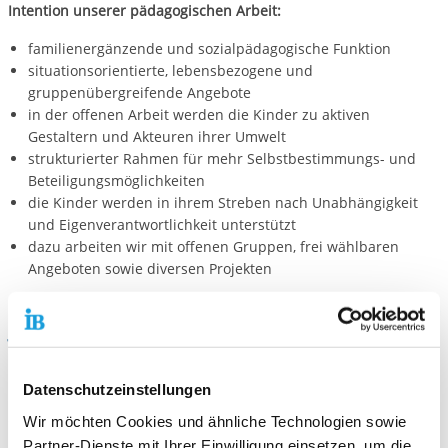
Intention unserer pädagogischen Arbeit:
familienergänzende und sozialpädagogische Funktion
situationsorientierte, lebensbezogene und
gruppenübergreifende Angebote
in der offenen Arbeit werden die Kinder zu aktiven
Gestaltern und Akteuren ihrer Umwelt
strukturierter Rahmen für mehr Selbstbestimmungs- und
Beteiligungsmöglichkeiten
die Kinder werden in ihrem Streben nach Unabhängigkeit
und Eigenverantwortlichkeit unterstützt
dazu arbeiten wir mit offenen Gruppen, frei wählbaren
Angeboten sowie diversen Projekten
Wichtige Informationen
Betreuungsalter
: 6 bis 14 Jahre
Datenschutzeinstellungen
Wir möchten Cookies und ähnliche Technologien sowie
Öffnungszeiten:
Montag - Freitag
Partner-Dienste mit Ihrer Einwilligung einsetzen, um die