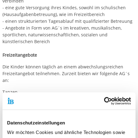
verbinden
- eine gute Versorgung ihres Kindes, sowohl im schulischen
(Hausaufgabenbetreuung), wie im Freizeitbereich
- einen strukturierten Tagesablauf mit qualifizierter Betreuung
- Angebote in Form von AG´s im kreativen, musikalischen,
sportlichen, naturwissenschaftlichen, sozialen und
künstlerischen Bereich
Freizeitangebote
Die Kinder können täglich an einem abwechslungsreichen
Freizeitangebot teilnehmen. Zurzeit bieten wir folgende AG´s
an:
Tanzen
Entspannungsgruppe
Basteln
Turnen
Kochen & Backen
Datenschutzeinstellungen
Tae Kwon Do
Wir möchten Cookies und ähnliche Technologien sowie
Stricken