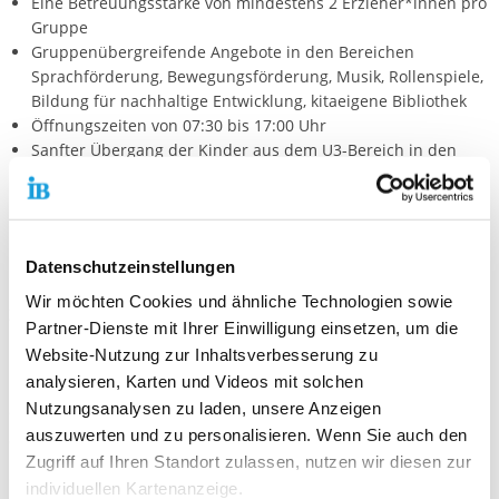
Eine Betreuungsstärke von mindestens 2 Erzieher*innen pro
Gruppe
Gruppenübergreifende Angebote in den Bereichen
Sprachförderung, Bewegungsförderung, Musik, Rollenspiele,
Bildung für nachhaltige Entwicklung, kitaeigene Bibliothek
Öffnungszeiten von 07:30 bis 17:00 Uhr
Sanfter Übergang der Kinder aus dem U3-Bereich in den
Kindergarten
Enge Zusammenarbeit mit den Eltern – Eltern sind bei uns
jederzeit willkommen
Arbeit in Anlehnung an den Eearly Excellence Center-Ansatz
Datenschutzeinstellungen
Wir möchten Cookies und ähnliche Technologien sowie
Zielgruppe:
Partner-Dienste mit Ihrer Einwilligung einsetzen, um die
Kinder im Alter von 1-6 Jahren
Website-Nutzung zur Inhaltsverbesserung zu
analysieren, Karten und Videos mit solchen
Max. Anzahl der Teilnehmer/Plätze:
Nutzungsanalysen zu laden, unsere Anzeigen
63 Kindergartenkinder
auszuwerten und zu personalisieren. Wenn Sie auch den
36 Krippenkinder
Zugriff auf Ihren Standort zulassen, nutzen wir diesen zur
Gut zu Wissen:
individuellen Kartenanzeige.