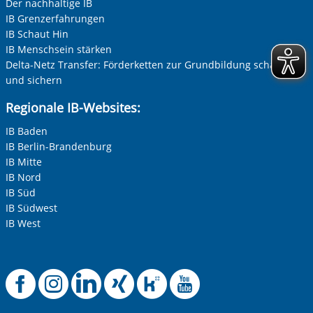
Der nachhaltige IB
Zur Aktivierung der Videos Marketing-Cookies hier
zulassen
IB Grenzerfahrungen
Ihre Telefonnummer
IB Schaut Hin
IB Menschsein stärken
Delta-Netz Transfer: Förderketten zur Grundbildung schaffen
und sichern
Betreff ihrer Anfrage
Regionale IB-Websites:
IB Baden
Ihre Nachricht
*
IB Berlin-Brandenburg
IB Mitte
IB Nord
IB Süd
IB Südwest
IB West
Anti-Roboter-Verifizierung
Offizielle Facebook
Offizielle Instag
Offizielle Link
Offizielle X
Offizielle
Offizie
Hier klicken
Friendly
Captcha ⇗
Alle Informationen zum Schutz der Daten sind sind in