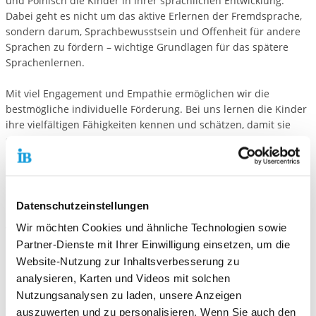
und Polnisch die Kinder in ihrer sprachlichen Entwicklung.
Dabei geht es nicht um das aktive Erlernen der Fremdsprache,
sondern darum, Sprachbewusstsein und Offenheit für andere
Sprachen zu fördern – wichtige Grundlagen für das spätere
Sprachenlernen.
Mit viel Engagement und Empathie ermöglichen wir die
bestmögliche individuelle Förderung. Bei uns lernen die Kinder
ihre vielfältigen Fähigkeiten kennen und schätzen, damit sie
später jederzeit darauf vertrauen können. Uns ist wichtig, dass
Kinder ihre Gefühle frei ausdrücken können. Ihre Bedürfnisse
stehen im Mittelpunkt – wir ermutigen sie, selbstbewusst und
eigenständig ihren Weg zu gestalten.
Datenschutzeinstellungen
Unsere barrierefreie Kita bietet Raum für bis zu 220 Kinder. In
Wir möchten Cookies und ähnliche Technologien sowie
vielfältig gestalteten Themenräumen können sie forschen,
bauen, kreativ gestalten, Theater spielen oder sich sportlich
Partner-Dienste mit Ihrer Einwilligung einsetzen, um die
betätigen. In unserer werkstattpädagogischen Arbeit steht im
Website-Nutzung zur Inhaltsverbesserung zu
Mittelpunkt, dass Kinder im Alltag möglichst viele Erfahrungen
analysieren, Karten und Videos mit solchen
sammeln können – sowohl im sozialen Miteinander der Gruppe
Nutzungsanalysen zu laden, unsere Anzeigen
als auch in selbstständigen Lernprozessen. Interessen
auszuwerten und zu personalisieren. Wenn Sie auch den