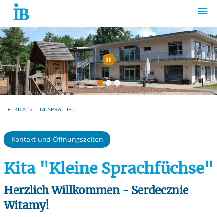
Springe zum Inhalt
Automatische Wiede
KITA "KLEINE SPRACHF...
Kontakt und Öffnungszeiten
Kita "Kleine Sprachfüchse"
Herzlich Willkommen - Serdecznie
Witamy!