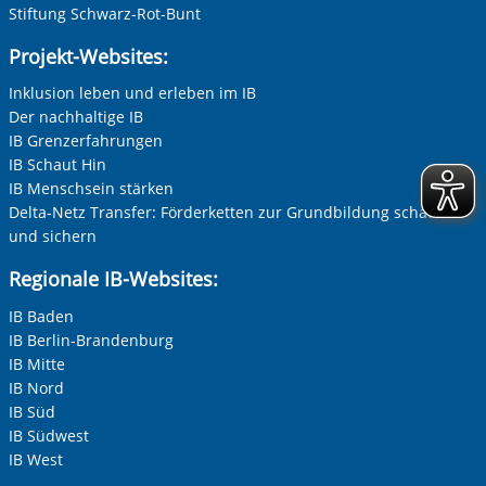
Stiftung Schwarz-Rot-Bunt
Projekt-Websites:
Ihre E-Mail-Adresse
*
Inklusion leben und erleben im IB
Der nachhaltige IB
Zur Aktivierung der Videos Marketing-Cookies hier
zulassen
IB Grenzerfahrungen
Ihre Telefonnummer
IB Schaut Hin
IB Menschsein stärken
Delta-Netz Transfer: Förderketten zur Grundbildung schaffen
und sichern
Betreff ihrer Anfrage
Regionale IB-Websites:
IB Baden
Ihre Nachricht
*
IB Berlin-Brandenburg
IB Mitte
IB Nord
IB Süd
IB Südwest
IB West